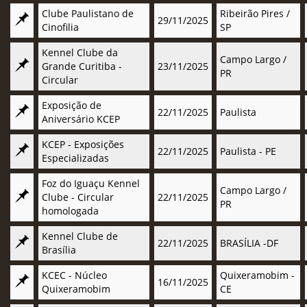
Clube Paulistano de
Ribeirão Pires /
29/11/2025
Cinofilia
SP
Kennel Clube da
Campo Largo /
Grande Curitiba -
23/11/2025
PR
Circular
Exposição de
22/11/2025
Paulista
Aniversário KCEP
KCEP - Exposições
22/11/2025
Paulista - PE
Especializadas
Foz do Iguaçu Kennel
Campo Largo /
Clube - Circular
22/11/2025
PR
homologada
Kennel Clube de
22/11/2025
BRASÍLIA -DF
Brasília
KCEC - Núcleo
Quixeramobim -
16/11/2025
Quixeramobim
CE