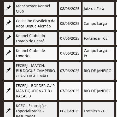
Manchester Kennel
08/06/2025
Juíz de Fora
Club
Conselho Brasileiro da
08/06/2025
Campo Largo
Raça Dogue Alemão
Kennel Clube do
07/06/2025
Fortaleza - CE
Estado do Ceará
Kennel Clube de
Campo Largo -
07/06/2025
Londrina
Pr
FECERJ - MATCH:
BULDOGUE CAMPEIRO
07/06/2025
RIO DE JANEIRO
/ PASTOR ALEMÃO
FECERJ - BORDER C./ P.
MANTIQUEIRA / T.B /
07/06/2025
RIO DE JANEIRO
RAÇAS B
KCEC - Exposições
Especializadas -
06/06/2025
Fortaleza - CE
Resultados