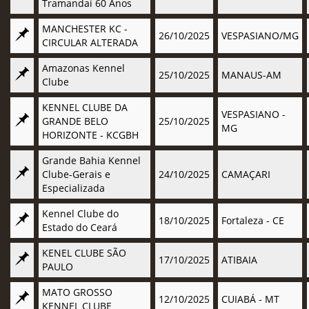
Tramandaí 60 Anos
MANCHESTER KC -
26/10/2025
VESPASIANO/MG
CIRCULAR ALTERADA
Amazonas Kennel
25/10/2025
MANAUS-AM
Clube
KENNEL CLUBE DA
VESPASIANO -
GRANDE BELO
25/10/2025
MG
HORIZONTE - KCGBH
Grande Bahia Kennel
Clube-Gerais e
24/10/2025
CAMAÇARI
Especializada
Kennel Clube do
18/10/2025
Fortaleza - CE
Estado do Ceará
KENEL CLUBE SÃO
17/10/2025
ATIBAIA
PAULO
MATO GROSSO
12/10/2025
CUIABÁ - MT
KENNEL CLUBE