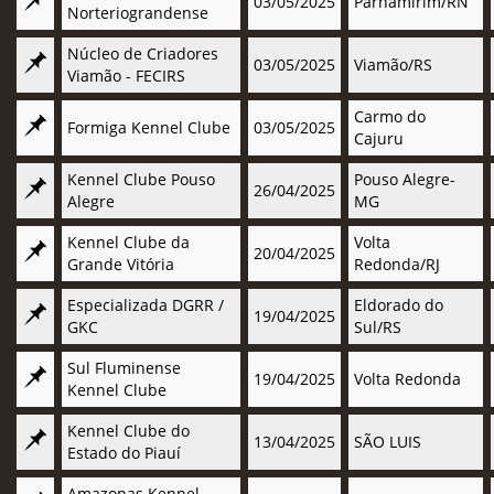
03/05/2025
Parnamirim/RN
Norteriograndense
Núcleo de Criadores
03/05/2025
Viamão/RS
Viamão - FECIRS
Carmo do
Formiga Kennel Clube
03/05/2025
Cajuru
Kennel Clube Pouso
Pouso Alegre-
26/04/2025
Alegre
MG
Kennel Clube da
Volta
20/04/2025
Grande Vitória
Redonda/RJ
Especializada DGRR /
Eldorado do
19/04/2025
GKC
Sul/RS
Sul Fluminense
19/04/2025
Volta Redonda
Kennel Clube
Kennel Clube do
13/04/2025
SÃO LUIS
Estado do Piauí
Amazonas Kennel