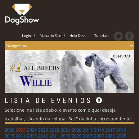
Login
Mapa do Site
Help Desk
Tutoriais
L I S T A D E E V E N T O S
Selecione, na lista abaixo, o evento com o qual deseja
trabalhar, clicando na coluna "Sel." da linha correspondente.
2026
2025
2024
2023
2022
2021
2020
2019
2018
2017
2016
2015
2014
2013
2012
2011
2010
2009
2008
2007
2006
2005