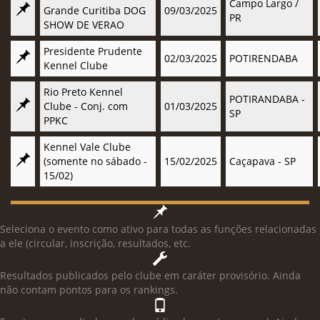
Campo Largo /
Grande Curitiba DOG
09/03/2025
PR
SHOW DE VERAO
Presidente Prudente
02/03/2025
POTIRENDABA
Kennel Clube
Rio Preto Kennel
POTIRANDABA -
Clube - Conj. com
01/03/2025
SP
PPKC
Kennel Vale Clube
(somente no sábado -
15/02/2025
Caçapava - SP
15/02)
Seleciona o evento como ativo para todas as funções relacionadas
a ele (circular, inscrição, resultados, etc.
Resultados publicados pelo clube em caráter provisório. Ainda
não contam pontos para os rankings.