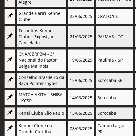
Alegre
Grande Cariri Kennel
22/06/2025
CRATO/CE
Clube
Tocantins Kennel
Clube - Exposição
21/06/2025
PALMAS - TO
Cancelada
CNA/CBRPBM - 3ª
Nacional do Pastor
19/06/2025
Paulínia - SP
Belga Malinois
Conselho Brasileiro da
15/06/2025
Sorocaba SP
Raça Pointer Inglês
MATCH AKITA - SHIBA
14/06/2025
Sorocaba
- KCSP
Kenel Clube São Paulo
13/06/2025
Sorocaba
Kennel Clube da
Campo Largo -
08/06/2025
Grande Curitiba
PR