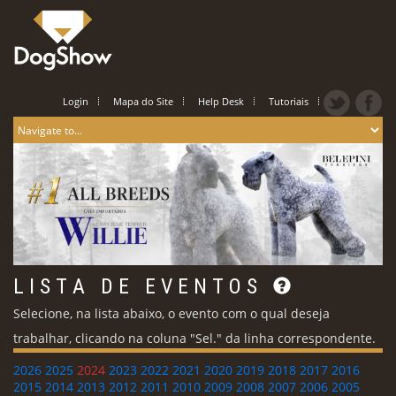
Login
Mapa do Site
Help Desk
Tutoriais
L I S T A D E E V E N T O S
Selecione, na lista abaixo, o evento com o qual deseja
trabalhar, clicando na coluna "Sel." da linha correspondente.
2026
2025
2024
2023
2022
2021
2020
2019
2018
2017
2016
2015
2014
2013
2012
2011
2010
2009
2008
2007
2006
2005