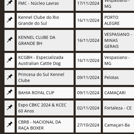
Vespasiano -
FMC - Núcleo Lavras
17/11/2024
MG
Kennel Clube do Rio
PORTO
16/11/2024
Grande do Sul
ALEGRE
VESPASIANO -
KENNEL CLUBE DA
16/11/2024
MINAS
GRANDE BH
GERAIS
KCGBH - Especializada
Vespasiano -
16/11/2024
Australian Cattle Dog
MG
Princesa do Sul Kennel
09/11/2024
Pelotas
Clube
BAHIA ROYAL CUP
09/11/2024
CAMAÇARI
Expo CBKC 2024 & KCEC
02/11/2024
Fortaleza - CE
60 Anos
CBRB - NACIONAL DA
27/10/2024
Camaçari-Ba
RAÇA BOXER