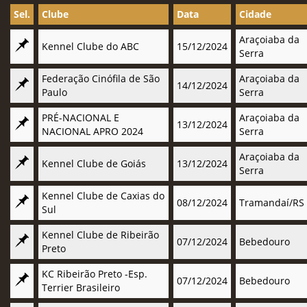
Sel.
Clube
Data
Cidade
Araçoiaba da
Kennel Clube do ABC
15/12/2024
Serra
Federação Cinófila de São
Araçoiaba da
14/12/2024
Paulo
Serra
PRÉ-NACIONAL E
Araçoiaba da
13/12/2024
NACIONAL APRO 2024
Serra
Araçoiaba da
Kennel Clube de Goiás
13/12/2024
Serra
Kennel Clube de Caxias do
08/12/2024
Tramandaí/RS
Sul
Kennel Clube de Ribeirão
07/12/2024
Bebedouro
Preto
KC Ribeirão Preto -Esp.
07/12/2024
Bebedouro
Terrier Brasileiro