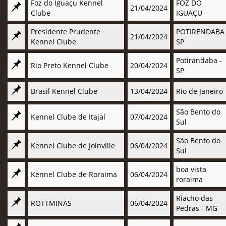
Foz do Iguaçu Kennel
FOZ DO
21/04/2024
Clube
IGUAÇU
Presidente Prudente
POTIRENDABA
21/04/2024
Kennel Clube
SP
Potirandaba -
Rio Preto Kennel Clube
20/04/2024
SP
Brasil Kennel Clube
13/04/2024
Rio de Janeiro
São Bento do
Kennel Clube de Itajaí
07/04/2024
Sul
São Bento do
Kennel Clube de Joinville
06/04/2024
Sul
boa vista
Kennel Clube de Roraima
06/04/2024
roraima
Riacho das
ROTTMINAS
06/04/2024
Pedras - MG