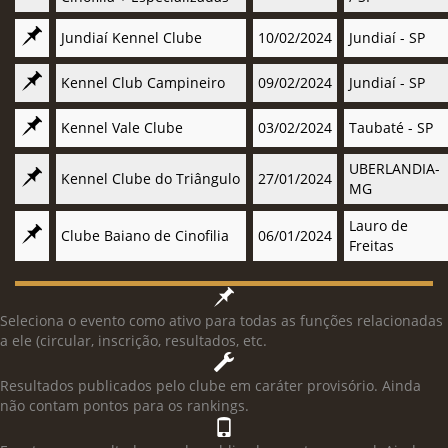
Jundiaí Kennel Clube
10/02/2024
Jundiaí - SP
Kennel Club Campineiro
09/02/2024
Jundiaí - SP
Kennel Vale Clube
03/02/2024
Taubaté - SP
UBERLANDIA-
Kennel Clube do Triângulo
27/01/2024
MG
Lauro de
Clube Baiano de Cinofilia
06/01/2024
Freitas
Seleciona o evento como ativo para todas as funções relacionadas
a ele (circular, inscrição, resultados, etc.
Resultados publicados pelo clube em caráter provisório. Ainda
não contam pontos para os rankings.