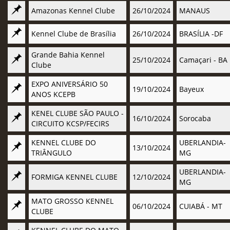
Amazonas Kennel Clube
26/10/2024
MANAUS
Kennel Clube de Brasília
26/10/2024
BRASÍLIA -DF
Grande Bahia Kennel
25/10/2024
Camaçari - BA
Clube
EXPO ANIVERSÁRIO 50
19/10/2024
Bayeux
ANOS KCEPB
KENEL CLUBE SÃO PAULO -
16/10/2024
Sorocaba
CIRCUITO KCSP/FECIRS
KENNEL CLUBE DO
UBERLANDIA-
13/10/2024
TRIÂNGULO
MG
UBERLANDIA-
FORMIGA KENNEL CLUBE
12/10/2024
MG
MATO GROSSO KENNEL
06/10/2024
CUIABÁ - MT
CLUBE