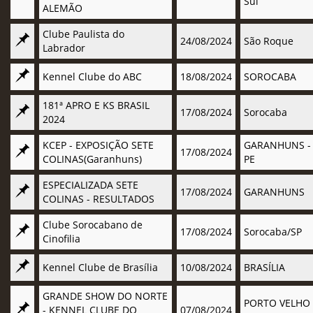
Sul
ALEMÃO
Clube Paulista do
24/08/2024
São Roque
Labrador
Kennel Clube do ABC
18/08/2024
SOROCABA
181ª APRO E KS BRASIL
17/08/2024
Sorocaba
2024
KCEP - EXPOSIÇÃO SETE
GARANHUNS -
17/08/2024
COLINAS(Garanhuns)
PE
ESPECIALIZADA SETE
17/08/2024
GARANHUNS
COLINAS - RESULTADOS
Clube Sorocabano de
17/08/2024
Sorocaba/SP
Cinofilia
Kennel Clube de Brasília
10/08/2024
BRASÍLIA
GRANDE SHOW DO NORTE
PORTO VELHO
- KENNEL CLUBE DO
07/08/2024