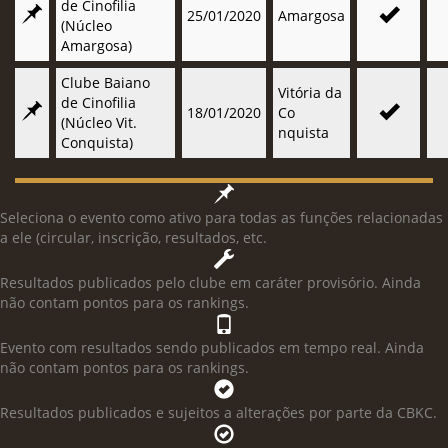
de Cinofilia
25/01/2020
Amargosa
(Núcleo
Amargosa)
Clube Baiano
Vitória da
de Cinofilia
18/01/2020
Co
(Núcleo Vit.
nquista
Conquista)
Seleciona o evento como ativo para todas as funções relacionadas
a ele (circular, inscrição, resultados, etc.
Resultados publicados pelo clube em caráter provisório. Ainda
não contam pontos para os rankings.
Evento com resultados sendo publicados em tempo real. Ainda
não contam pontos para os rankings.
Resultados publicados e sujeitos a alterações por parte da CBKC.