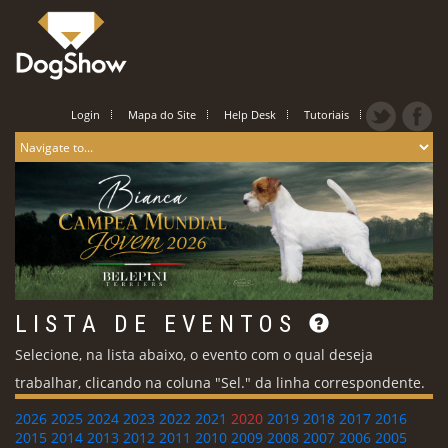
Login
Mapa do Site
Help Desk
Tutoriais
L I S T A D E E V E N T O S
Selecione, na lista abaixo, o evento com o qual deseja
trabalhar, clicando na coluna "Sel." da linha correspondente.
2026
2025
2024
2023
2022
2021
2020
2019
2018
2017
2016
2015
2014
2013
2012
2011
2010
2009
2008
2007
2006
2005