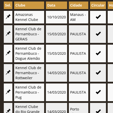
Sel.
Clube
Data
Cidade
Circular
Ho
Amazonas
Manaus -
10/10/2020
Kennel Clube
AM
Kennel Club de
Pernambuco -
15/03/2020
PAULISTA
GERAIS
Kennel Club de
Pernambuco -
15/03/2020
PAULISTA
Dogue Alemão
Kennel Club de
Pernambuco -
14/03/2020
PAULISTA
Rottweiler
Kennel Club de
Pernambuco -
14/03/2020
PAULISTA
Pug
Kennel Clube
Porto
do Rio Grande
14/03/2020