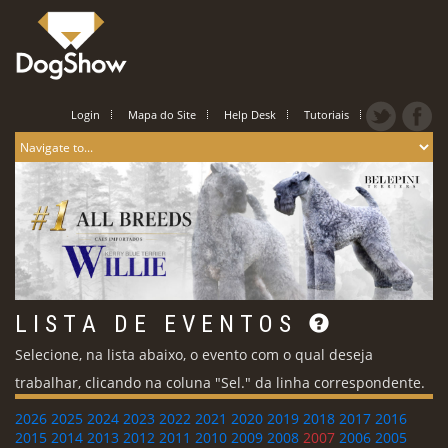
Login
Mapa do Site
Help Desk
Tutoriais
L I S T A D E E V E N T O S
Selecione, na lista abaixo, o evento com o qual deseja
trabalhar, clicando na coluna "Sel." da linha correspondente.
2026
2025
2024
2023
2022
2021
2020
2019
2018
2017
2016
2015
2014
2013
2012
2011
2010
2009
2008
2007
2006
2005