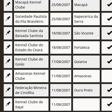
Macapá Kennel
25/08/2007
Macapá
Clube
Sociedade Paulista
Itapecerica da
25/08/2007
do Fila Brasileiro
Serra
Kennel Clube da
18/08/2007
São Vicente
Baixada Santista
Kennel Clube do
18/08/2007
Fortaleza
Estado do Ceará
Kennel Clube de
17/08/2007
Goiania
Goiás
Amazonas Kennel
11/08/2007
Amazonas
Clube
Federação Mineira
11/08/2007
Ouro Preto
de Cinofilia
Kennel Clube de
11/08/2007
Itajaí